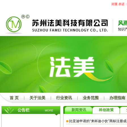
郑重承诺：
风
知识
首 页
|
关于法美
|
行业资讯
|
业务范围
|
办理指南
新闻资讯
科创政策
公告栏
MORE
比亚迪申请的“来杯迪小饮”商标注册成