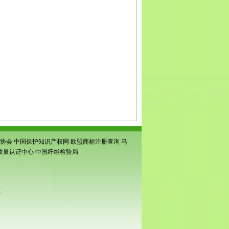
标注册
|
江苏商标注册代理
|
江苏商标注册
标注册
|
太仓商标注册
|
苏州商标注册
|
苏州
商标申请
|
虎丘商标申请
|
常熟商标申请
|
苏
请
|
新区商标申请
|
相城专利申请
|
吴中专利
专利申请
|
吴江专利申请
|
江苏省商标事务
申请
|
吴中条形码申请
|
虎丘条形码申请
|
常
形码申请
|
太仓条形码申请
|
高新区条形码
码注册
|
江苏条码注册
|
吴江商品条码注册
|
形码申请
|
太仓商品条形码申请
|
苏州商品
协会
中国保护知识产权网
欧盟商标注册查询
马
质量认证中心
中国纤维检验局
室