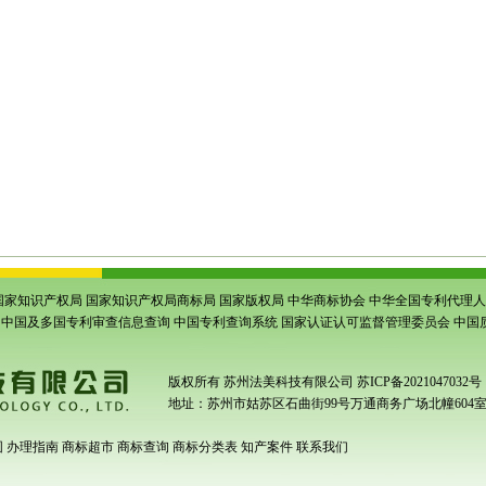
企业认定
|
江苏省苏州商标注册
|
苏州市商标注册
|
吴江商标注册
|
江苏吴江商
相城商标注册
|
虎丘商标注册
|
吴江商标代理公司
|
吴江商标注册代理
|
吴江商
商标注册
|
苏州申请商标
|
吴江商标注册
|
高新区商标注册
|
相城商标申请
|
吴中
业园区商标申请
|
张家港商标申请
|
昆山商标申请
|
吴江商标申请
|
太仓商标申
虎丘专利申请
|
常熟专利申请
|
苏州工业园区专利申请
|
张家港专利申请
|
昆山
苏省专利事务所
|
太仓专利申请
|
新区专利申请
|
昆山专利事务所
|
相城条形码
形码申请
|
苏州园区条形码申请
|
张家港条形码申请
|
昆山条形码申请
|
吴江条
苏州条形码办理
|
苏州条码注册
|
吴江条形码注册
|
江苏条形码申请
|
江苏条形
商品条形码申请
|
张家港商品条形码申请
|
昆山商品条形码申请
|
吴江商品条
申请
国家知识产权局
国家知识产权局商标局
国家版权局
中华商标协会
中华全国专利代理人
中国及多国专利审查信息查询
中国专利查询系统
国家认证认可监督管理委员会
中国
版权所有
苏州法美科技有限公司
苏ICP备2021047032号
地址：苏州市姑苏区石曲街99号万通商务广场北幢604
围
办理指南
商标超市
商标查询
商标分类表
知产案件
联系我们