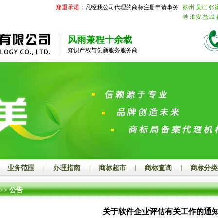
郑重承诺：
凡经我公司代理的商标注册申请事务国家商标局未受理
苏州
吴江
张
港
淮安
盐城
合肥
阜阳
亳
江
宁波
温州
风雨兼程十余载
厦门
莆田
三
知识产权与创新服务服务商
庄
东营
烟台
菏泽
江西
南
上饶
安徽
芜
六安
池州
宣
名
肇庆
惠州
广西
南宁
柳
河池
来宾
崇
昌
襄阳
鄂州
衡阳
邵阳
岳
开封
洛阳
平
阳
商丘
信阳
尔多斯
呼伦
业务范围
|
办理指南
|
商标超市
|
商标查询
|
商标分类
邢台
保定
张
晋城
朔州
晋
>>
公告
溪
丹东
锦州
林
四平
辽源
关于软件企业评估有关工作的通
鹤岗
双鸭山