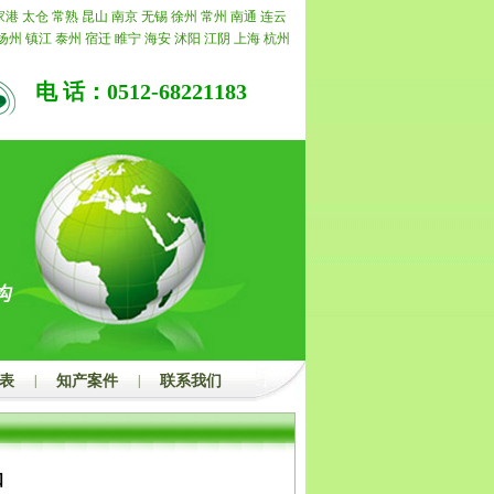
的，我公司承诺退还所有费用。
家港
太仓
常熟
昆山
南京
无锡
徐州
常州
南通
连云
扬州
镇江
泰州
宿迁
睢宁
海安
沭阳
江阴
上海
杭州
州
上海
杭州
合肥
阜阳
亳州
北京
天津
重庆
江苏
浙
嘉兴
湖州
绍兴
金华
衢州
舟山
台州
丽水
福建
福州
电 话：0512-68221183
明
泉州
漳州
南平
龙岩
宁德
山东
济南
青岛
淄博
枣
潍坊
济宁
泰安
威海
日照
莱芜
临沂
德州
聊城
滨州
昌
景德镇
萍乡
九江
新余
鹰潭
赣州
吉安
宜春
抚州
湖
蚌埠
淮南
马鞍山
淮北
铜陵
安庆
黄山
滁州
宿州
城
广东
广州
韶关
深圳
珠海
汕头
佛山
江门
湛江
茂
梅州
汕尾
河源
阳江
清远
东莞
中山
潮州
揭阳
云浮
州
桂林
梧州
北海
防城港
钦州
贵港
玉林
百色
贺州
左
海南
海口
三亚
三沙
儋州
湖北
武汉
黄石
十堰
宜
荆州
孝感
荆门
黄冈
咸宁
随州
湖南
长沙
株洲
湘潭
阳
常德
张家界
益阳
郴州
永州
怀化
娄底
河南
郑州
顶山
安阳
鹤壁
新乡
焦作
濮阳
许昌
漯河
三门峡
南
周口
驻马店
内蒙
呼和浩特
包头
乌海
赤峰
通辽
鄂
贝尔
巴彦淖尔
乌兰察布
河北
家庄
唐山
秦皇岛
邯郸
表
|
知产案件
|
联系我们
家口
承德
沧州
廊坊
衡水
山西
太原
大同
阳泉
长治
中
运城
忻州
临汾
吕梁
辽宁
沈阳
大连
鞍山
抚顺
本
营口
阜新
辽阳
盘锦
铁岭
朝阳
葫芦岛
吉林
长春
吉
通化
白山
松原
白城
黑龙江
哈尔滨
齐齐哈尔
鸡西
知
大庆
伊春
佳木斯
七台河
牡丹江
黑河
绥化
四川
成