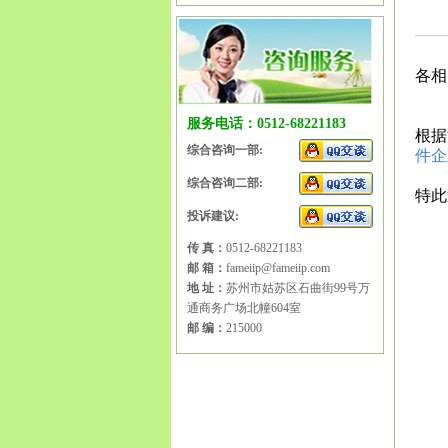
各相
服务电话：0512-68221183
根据
综合咨询一部:
件企
综合咨询二部:
特此
投诉建议:
传 真：
0512-68221183
邮 箱：
fameiip@fameiip.com
地 址：
苏州市姑苏区石曲街99号万
通商务广场北幢604室
邮 编：
215000
苏州
册窗
请办
州商
州法