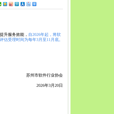
花
泸州
德阳
绵阳
广元
遂宁
内江
乐山
南充
眉山
宜
雅安
巴中
资阳
西藏
拉萨
日喀则
昌都
林芝
山南
云
玉溪
保山
昭通
丽江
普洱
临沧
贵州
贵阳
六盘水
遵
铜仁
陕西
西安
铜川
宝鸡
咸阳
渭南
延安
汉中
榆林
肃
兰州
嘉峪关
金昌
白银
天水
武威
张掖
平凉
酒泉
南
宁夏
银川
石嘴山
吴忠
固原
中卫
青海
西宁
海东
齐
克拉玛依
吐鲁番
哈密
提升服务效能，
自2026年起，将软
估受理时间为每年3月至11月底。
苏州市软件行业协会
2026年3月20日
册网
|
苏州商标申请受理窗口
|
苏州商标注
费用
|
中国商标注册网官方网
|
苏州商标申
苏州市商标事务所
|
苏州商标代理公司
|
苏
商标注册
|
苏州注册商标
|
苏州商标转让
|
苏
证
|
苏州双软认定申报
|
苏州双软评估
|
苏州