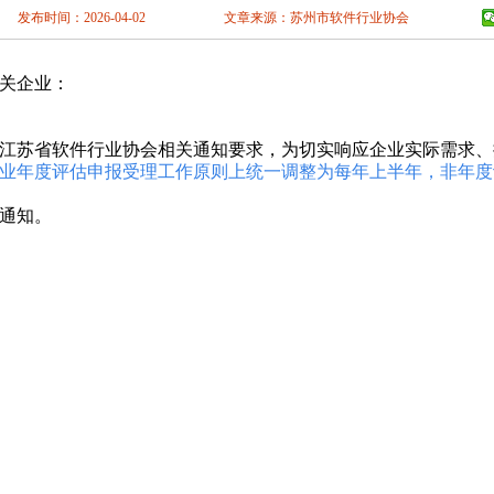
都
自贡
攀枝
发布时间：2026-04-02
文章来源：苏州市软件行业协会
宾
广安
达州
南
昆明
曲靖
义
安顺
毕节
关企业：
安康
商洛
甘
庆阳
定西
陇
新疆
乌鲁木
江苏省软件行业协会相关通知要求，为切实响应企业实际需求、
业年度评估申报受理工作原则上统一调整为每年上半年，非年度评
通知。
商标注册
|
苏州商标申请
|
苏州商标注册办理
|
苏州商标注册中心
|
苏州商标注
口
|
苏
州商标申请窗口
|
苏州商标服务中心
|
苏州商标申请代理
|
苏州商标注册
理
|
苏州高企申报
|
苏州商标注册申请办理
|
苏州市商标注册
|
苏州市商标申请
|
标注册服务
|
苏州商标注册申请
|
苏州商标注册代理
|
江苏商标注册
|
江苏苏州
美商标事务所
|
法美知识产权
|
法美科技服务
|
苏州涉外商标注册
|
苏州双软认