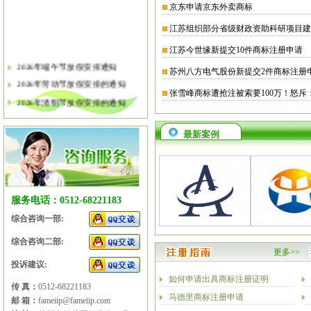
京东申请京东外卖商标
江苏组织部分省级财政资助科研项目建
江苏今世缘新提交10件商标注册申请
2026年端午节放假安排通知
苏州八方电气股份新提交2件商标注册
2026年劳动节放假安排的通知
张雪峰商标遭抢注被索要100万！怒斥
2026年清明节放假安排的通知
关于软件企业评估有关工作的通知
2026年春节放假安排的通知
最新案例
2026年元旦放假安排的通知
2025年国庆节、中秋节放假安排
2025年端午节放假安排的通知
服务电话：0512-68221183
2025年劳动节放假安排的通知
综合咨询一部:
2025年清明节放假安排的通知
综合咨询二部:
更多>>
投诉建议:
如何申请出具商标注册证明
传 真：
0512-68221183
马德里商标注册申请
邮 箱：
fameiip@fameiip.com