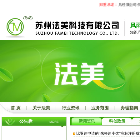
郑重承诺：
凡经我公司代
风
知识
首 页
|
关于法美
|
行业资讯
|
业务范围
|
办理指南
新闻资讯
科创政策
公告栏
MORE
比亚迪申请的“来杯迪小饮”商标注册成