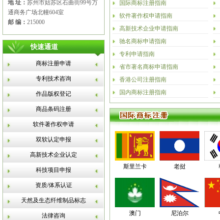
地 址：
苏州市姑苏区石曲街99号万
国际商标注册指南
通商务广场北幢604室
软件著作权申请指南
邮 编：
215000
高新技术企业申请指南
驰名商标申请指南
快速通道
专利申请指南
商标注册申请
省市著名商标申请指南
专利技术咨询
香港公司注册指南
国内商标注册指南
作品版权登记
商品条码注册
软件著作权申请
双软认定申报
高新技术企业认定
斯里兰卡
老挝
科技项目申报
资质/体系认证
天然及生态纤维制品标志
澳门
尼泊尔
法律咨询