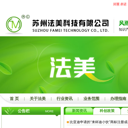
郑重承诺：
风
知识
首 页
|
关于法美
|
行业资讯
|
业务范围
|
办理指南
新闻资讯
科创政策
公告栏
MORE
比亚迪申请的“来杯迪小饮”商标注册成