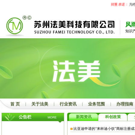
郑重承诺：
凡经
风
知识
首 页
|
关于法美
|
行业资讯
|
业务范围
|
办理指南
新闻资讯
科创政策
公告栏
MORE
比亚迪申请的“来杯迪小饮”商标注册成