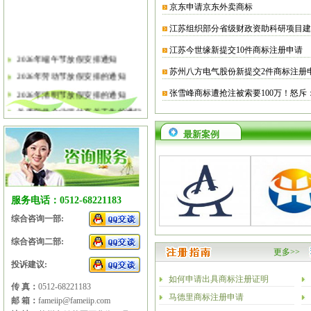
京东申请京东外卖商标
江苏组织部分省级财政资助科研项目建
江苏今世缘新提交10件商标注册申请
2026年端午节放假安排通知
苏州八方电气股份新提交2件商标注册
2026年劳动节放假安排的通知
2026年清明节放假安排的通知
张雪峰商标遭抢注被索要100万！怒斥
关于软件企业评估有关工作的通知
2026年春节放假安排的通知
最新案例
2026年元旦放假安排的通知
2025年国庆节、中秋节放假安排
2025年端午节放假安排的通知
2025年劳动节放假安排的通知
服务电话：0512-68221183
2025年清明节放假安排的通知
综合咨询一部:
综合咨询二部:
更多>>
投诉建议:
如何申请出具商标注册证明
传 真：
0512-68221183
马德里商标注册申请
邮 箱：
fameiip@fameiip.com