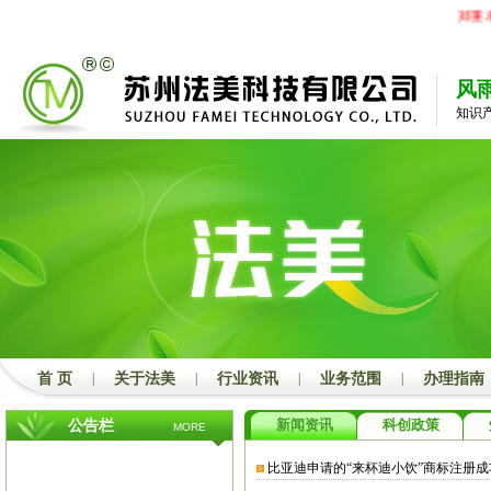
郑重承
风
知识
首 页
|
关于法美
|
行业资讯
|
业务范围
|
办理指南
新闻资讯
科创政策
公告栏
MORE
比亚迪申请的“来杯迪小饮”商标注册成