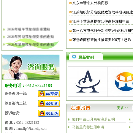
京东申请京东外卖商标
江苏组织部分省级财政资助科研项目建
江苏今世缘新提交10件商标注册申请
2026年端午节放假安排通知
苏州八方电气股份新提交2件商标注册
2026年劳动节放假安排的通知
张雪峰商标遭抢注被索要100万！怒斥
2026年清明节放假安排的通知
关于软件企业评估有关工作的通知
最新案例
2026年春节放假安排的通知
2026年元旦放假安排的通知
2025年国庆节、中秋节放假安排
2025年端午节放假安排的通知
服务电话：0512-68221183
2025年劳动节放假安排的通知
综合咨询一部:
2025年清明节放假安排的通知
综合咨询二部:
更多>>
投诉建议:
如何申请出具商标注册证明
传 真：
0512-68221183
马德里商标注册申请
邮 箱：
fameiip@fameiip.com