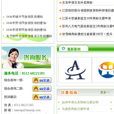
京东申请京东外卖商标
江苏组织部分省级财政资助科研项目建
2026年端午节放假安排通知
江苏今世缘新提交10件商标注册申请
2026年劳动节放假安排的通知
苏州八方电气股份新提交2件商标注册
2026年清明节放假安排的通知
张雪峰商标遭抢注被索要100万！怒斥
关于软件企业评估有关工作的通知
2026年春节放假安排的通知
2026年元旦放假安排的通知
最新案例
2025年国庆节、中秋节放假安排
2025年端午节放假安排的通知
2025年劳动节放假安排的通知
2025年清明节放假安排的通知
服务电话：0512-68221183
综合咨询一部:
综合咨询二部:
更多>>
投诉建议:
如何申请出具商标注册证明
传 真：
0512-68221183
马德里商标注册申请
邮 箱：
fameiip@fameiip.com