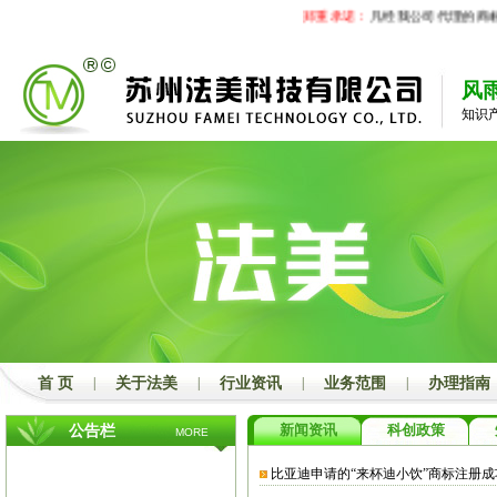
郑重承诺：
凡经我公司代理的商标
风
知识
首 页
|
关于法美
|
行业资讯
|
业务范围
|
办理指南
新闻资讯
科创政策
公告栏
MORE
比亚迪申请的“来杯迪小饮”商标注册成