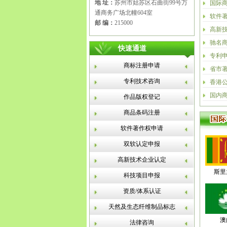
地 址：
苏州市姑苏区石曲街99号万
国际
通商务广场北幢604室
软件
邮 编：
215000
高新
驰名
快速通道
专利
商标注册申请
省市
专利技术咨询
香港
国内
作品版权登记
商品条码注册
软件著作权申请
双软认定申报
高新技术企业认定
斯里
科技项目申报
资质/体系认证
天然及生态纤维制品标志
澳
法律咨询