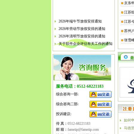
京东
江苏
2026年端午节放假安排通知
江苏
2026年劳动节放假安排的通知
苏州
2026年清明节放假安排的通知
张雪
关于软件企业评估有关工作的通知
2026年春节放假安排的通知
2026年元旦放假安排的通知
最
2025年国庆节、中秋节放假安排
2025年端午节放假安排的通知
2025年劳动节放假安排的通知
服务电话：0512-68221183
2025年清明节放假安排的通知
综合咨询一部:
综合咨询二部:
投诉建议:
如何
传 真：
0512-68221183
马德
邮 箱：
fameiip@fameiip.com