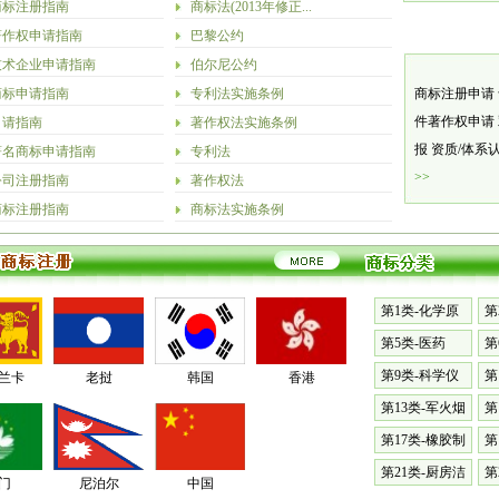
商标注册指南
商标法(2013年修正...
著作权申请指南
巴黎公约
技术企业申请指南
伯尔尼公约
商标申请指南
专利法实施条例
商标注册申请
件著作权申请
申请指南
著作权法实施条例
报
资质/体系
著名商标申请指南
专利法
>>
公司注册指南
著作权法
商标注册指南
商标法实施条例
第1类-化学原
第
料
漆
第5类-医药
第
料
第9类-科学仪
第
兰卡
老挝
韩国
香港
器
械
第13类-军火烟
第
火
表
第17类-橡胶制
第
品
具
第21类-厨房洁
第
门
尼泊尔
中国
具
篷