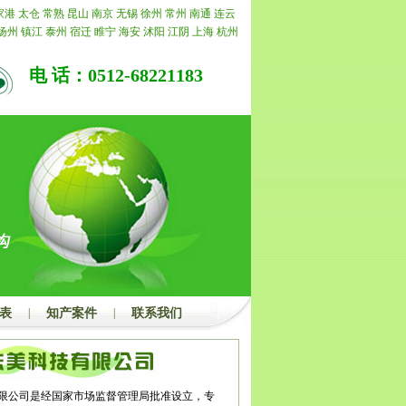
司承诺退还所有费用。
家港
太仓
常熟
昆山
南京
无锡
徐州
常州
南通
连云
扬州
镇江
泰州
宿迁
睢宁
海安
沭阳
江阴
上海
杭州
州
上海
杭州
合肥
阜阳
亳州
北京
天津
重庆
江苏
浙
嘉兴
湖州
绍兴
金华
衢州
舟山
台州
丽水
福建
福州
电 话：0512-68221183
明
泉州
漳州
南平
龙岩
宁德
山东
济南
青岛
淄博
枣
潍坊
济宁
泰安
威海
日照
莱芜
临沂
德州
聊城
滨州
昌
景德镇
萍乡
九江
新余
鹰潭
赣州
吉安
宜春
抚州
湖
蚌埠
淮南
马鞍山
淮北
铜陵
安庆
黄山
滁州
宿州
城
广东
广州
韶关
深圳
珠海
汕头
佛山
江门
湛江
茂
梅州
汕尾
河源
阳江
清远
东莞
中山
潮州
揭阳
云浮
州
桂林
梧州
北海
防城港
钦州
贵港
玉林
百色
贺州
左
海南
海口
三亚
三沙
儋州
湖北
武汉
黄石
十堰
宜
荆州
孝感
荆门
黄冈
咸宁
随州
湖南
长沙
株洲
湘潭
阳
常德
张家界
益阳
郴州
永州
怀化
娄底
河南
郑州
顶山
安阳
鹤壁
新乡
焦作
濮阳
许昌
漯河
三门峡
南
周口
驻马店
内蒙
呼和浩特
包头
乌海
赤峰
通辽
鄂
贝尔
巴彦淖尔
乌兰察布
河北
家庄
唐山
秦皇岛
邯郸
表
|
知产案件
|
联系我们
家口
承德
沧州
廊坊
衡水
山西
太原
大同
阳泉
长治
中
运城
忻州
临汾
吕梁
辽宁
沈阳
大连
鞍山
抚顺
本
营口
阜新
辽阳
盘锦
铁岭
朝阳
葫芦岛
吉林
长春
吉
通化
白山
松原
白城
黑龙江
哈尔滨
齐齐哈尔
鸡西
大庆
伊春
佳木斯
七台河
牡丹江
黑河
绥化
四川
成
限公司是经国家市场监督管理局批准设立，专