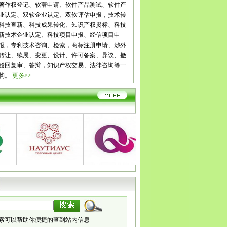
花
泸州
德阳
绵阳
广元
遂宁
内江
乐山
南充
眉山
宜
著作权登记、软著申请、软件产品测试、软件产
雅安
巴中
资阳
西藏
拉萨
日喀则
昌都
林芝
山南
云
业认定、双软企业认定、双软评估申报，技术转
玉溪
保山
昭通
丽江
普洱
临沧
贵州
贵阳
六盘水
遵
科技查新、科技成果转化、知识产权贯标、科技
铜仁
陕西
西安
铜川
宝鸡
咸阳
渭南
延安
汉中
榆林
新技术企业认定、科技项目申报、经信项目申
肃
兰州
嘉峪关
金昌
白银
天水
武威
张掖
平凉
酒泉
报，专利技术咨询、检索，商标注册申请、涉外
南
宁夏
银川
石嘴山
吴忠
固原
中卫
青海
西宁
海东
转让、续展、变更、设计、许可备案、异议、撤
齐
克拉玛依
吐鲁番
哈密
驳回复审、答辩，知识产权交易、法律咨询等一
构。
更多>>
索可以帮助你便捷的查到站内信息