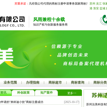
郑重承诺：
凡经我公司代理的商标注册申请事务国家商标局未受理的，我公
苏州
吴江
张
港
淮安
盐城
合肥
阜阳
亳
江
宁波
温州
风雨兼程十余载
厦门
莆田
三
知识产权与创新服务服务商
庄
东营
烟台
菏泽
江西
南
上饶
安徽
芜
六安
池州
宣
名
肇庆
惠州
广西
南宁
柳
河池
来宾
崇
昌
襄阳
鄂州
衡阳
邵阳
岳
开封
洛阳
平
阳
商丘
信阳
尔多斯
呼伦
业务范围
|
办理指南
|
商标超市
|
商标查询
|
商标分类
邢台
保定
张
晋城
朔州
晋
闻资讯
科创政策
知产案件
更多>>
溪
丹东
锦州
林
四平
辽源
迪申请的“来杯迪小饮”商标注册成功
[2025-10-17]
鹤岗
双鸭山
苏州法美科技有