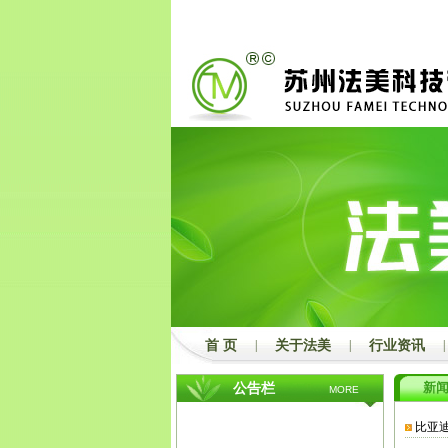
2
3
首 页
|
关于法美
|
行业资讯
|
新
公告栏
MORE
比亚