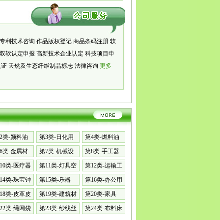
专利技术咨询
作品版权登记
商品条码注册
软
双软认定申报
高新技术企业认定
科技项目申
认证
天然及生态纤维制品标志
法律咨询
更多
2类-颜料油
第3类-日化用
第4类-燃料油
品
脂
6类-金属材
第7类-机械设
第8类-手工器
备
械
10类-医疗器
第11类-灯具空
第12类-运输工
调
具
14类-珠宝钟
第15类-乐器
第16类-办公用
品
18类-皮革皮
第19类-建筑材
第20类-家具
料
22类-绳网袋
第23类-纱线丝
第24类-布料床
单