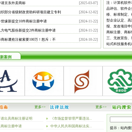
都
自贡
攀枝
注：计算机软件
申请京东外卖商标
[2025-03-07]
宾
广安
达州
品评估、软件企
组织部分省级财政资助科研项目建立专利
[2024-12-02]
南
昆明
曲靖
移、标准制定、
义
安顺
毕节
型企业认定、高
今世缘新提交10件商标注册申请
[2024-11-22]
安康
商洛
甘
报、发改项目申
八方电气股份新提交2件商标注册申请
[2024-11-22]
庆阳
定西
陇
商标注册、商标
新疆
乌鲁木
三、无效宣告、
峰商标遭抢注被索要100万！怒斥：不
[2024-10-22]
站式科技服务机
新案例
更多>>
更多>>
申请出具商标注册证明
《市场监督管理严重违法...
里商标注册申请
中华人民共和国商标法实...
提示：站内搜