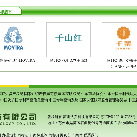
标超市
5类-医药卫生MOVTRA
第01类-化学原料千山红
第14类-珠宝钟表
QIANFEI及图形
国家知识产权局
国家知识产权局商标局
国家版权局
中华商标协会
中华全国专利代理人
中国及多国专利审查信息查询
中国专利查询系统
国家认证认可监督管理委员会
中国
版权所有
苏州法美科技有限公司
苏ICP备2021047032号
地址：苏州市姑苏区石曲街99号万通商务广场北幢604
围
办理指南
商标超市
商标查询
商标分类表
知产案件
联系我们