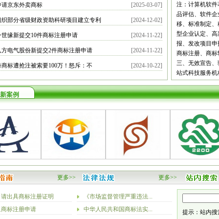
都
自贡
攀枝
注：计算机软件
申请京东外卖商标
[2025-03-07]
宾
广安
达州
品评估、软件企
组织部分省级财政资助科研项目建立专利
[2024-12-02]
南
昆明
曲靖
移、标准制定、
义
安顺
毕节
型企业认定、高
今世缘新提交10件商标注册申请
[2024-11-22]
安康
商洛
甘
报、发改项目申
八方电气股份新提交2件商标注册申请
[2024-11-22]
庆阳
定西
陇
商标注册、商标
新疆
乌鲁木
三、无效宣告、
峰商标遭抢注被索要100万！怒斥：不
[2024-10-22]
站式科技服务机
新案例
更多>>
更多>>
申请出具商标注册证明
《市场监督管理严重违法...
里商标注册申请
中华人民共和国商标法实...
提示：站内搜