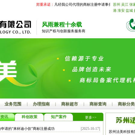
郑重承诺：
凡经我公司代理的商标注册申请事务国家商标局未受
苏州
吴江
张
港
淮安
盐城
合肥
阜阳
亳
江
宁波
温州
风雨兼程十余载
厦门
莆田
三
知识产权与创新服务服务商
庄
东营
烟台
菏泽
江西
南
上饶
安徽
芜
六安
池州
宣
名
肇庆
惠州
广西
南宁
柳
河池
来宾
崇
昌
襄阳
鄂州
衡阳
邵阳
岳
开封
洛阳
平
阳
商丘
信阳
尔多斯
呼伦
业务范围
|
办理指南
|
商标超市
|
商标查询
|
商标分类
邢台
保定
张
晋城
朔州
晋
闻资讯
科创政策
知产案件
更多>>
溪
丹东
锦州
林
四平
辽源
迪申请的“来杯迪小饮”商标注册成功
[2025-10-17]
鹤岗
双鸭山
苏州法美科技有