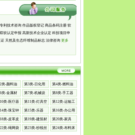
专利技术咨询
作品版权登记
商品条码注册
软
双软认定申报
高新技术企业认定
科技项目申
认证
天然及生态纤维制品标志
法律咨询
更多
2类-颜料油
第3类-日化用
第4类-燃料油
品
脂
6类-金属材
第7类-机械设
第8类-手工器
备
械
10类-医疗器
第11类-灯具空
第12类-运输工
调
具
14类-珠宝钟
第15类-乐器
第16类-办公用
品
18类-皮革皮
第19类-建筑材
第20类-家具
料
22类-绳网袋
第23类-纱线丝
第24类-布料床
单