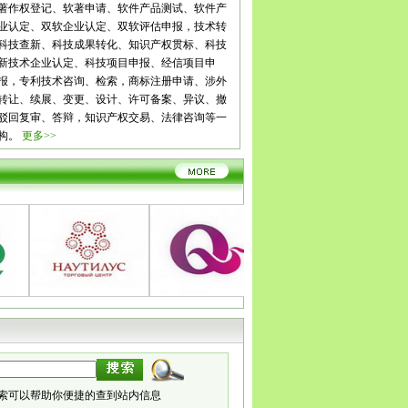
花
泸州
德阳
绵阳
广元
遂宁
内江
乐山
南充
眉山
宜
著作权登记、软著申请、软件产品测试、软件产
雅安
巴中
资阳
西藏
拉萨
日喀则
昌都
林芝
山南
云
业认定、双软企业认定、双软评估申报，技术转
玉溪
保山
昭通
丽江
普洱
临沧
贵州
贵阳
六盘水
遵
科技查新、科技成果转化、知识产权贯标、科技
铜仁
陕西
西安
铜川
宝鸡
咸阳
渭南
延安
汉中
榆林
新技术企业认定、科技项目申报、经信项目申
肃
兰州
嘉峪关
金昌
白银
天水
武威
张掖
平凉
酒泉
报，专利技术咨询、检索，商标注册申请、涉外
南
宁夏
银川
石嘴山
吴忠
固原
中卫
青海
西宁
海东
转让、续展、变更、设计、许可备案、异议、撤
齐
克拉玛依
吐鲁番
哈密
驳回复审、答辩，知识产权交易、法律咨询等一
构。
更多>>
索可以帮助你便捷的查到站内信息