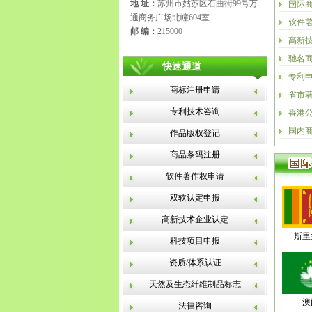
地 址：
苏州市姑苏区石曲街99号万
国际
通商务广场北幢604室
软件
邮 编：
215000
高新
驰名
快速通道
专利
商标注册申请
省市
专利技术咨询
香港
国内
作品版权登记
商品条码注册
软件著作权申请
双软认定申报
高新技术企业认定
斯里
科技项目申报
资质/体系认证
天然及生态纤维制品标志
澳
法律咨询