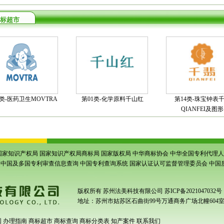
标超市
5类-医药卫生MOVTRA
第01类-化学原料千山红
第14类-珠宝钟表
QIANFEI及图形
国家知识产权局
国家知识产权局商标局
国家版权局
中华商标协会
中华全国专利代理人
中国及多国专利审查信息查询
中国专利查询系统
国家认证认可监督管理委员会
中国
版权所有
苏州法美科技有限公司
苏ICP备2021047032号
地址：苏州市姑苏区石曲街99号万通商务广场北幢604
围
办理指南
商标超市
商标查询
商标分类表
知产案件
联系我们