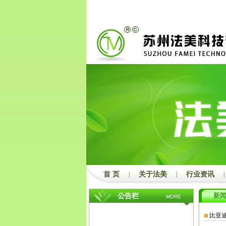
2
3
首 页
|
关于法美
|
行业资讯
|
新
公告栏
MORE
比亚