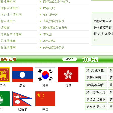
商标注册指南
商标法(2013年修正...
著作权申请指南
巴黎公约
技术企业申请指南
伯尔尼公约
商标申请指南
专利法实施条例
商标注册申请
件著作权申请
申请指南
著作权法实施条例
报
资质/体系
著名商标申请指南
专利法
>>
公司注册指南
著作权法
商标注册指南
商标法实施条例
第1类-化学原
第
料
漆
第5类-医药
第
料
第9类-科学仪
第
兰卡
老挝
韩国
香港
器
械
第13类-军火烟
第
火
表
第17类-橡胶制
第
品
具
第21类-厨房洁
第
门
尼泊尔
中国
具
篷