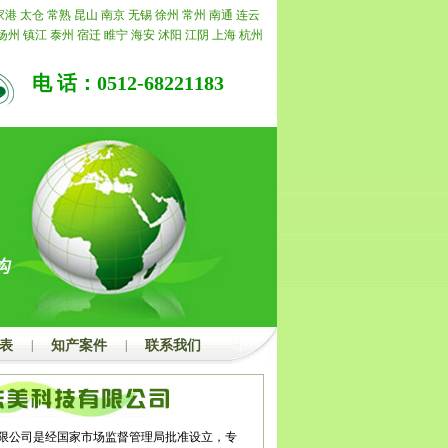
理的，我公司承诺退还所有费用。
家港
太仓
常熟
昆山
南京
无锡
徐州
常州
南通
连云
扬州
镇江
泰州
宿迁
睢宁
海安
沭阳
江阴
上海
杭州
州
上海
杭州
合肥
阜阳
亳州
北京
天津
重庆
江苏
浙
嘉兴
湖州
绍兴
金华
衢州
舟山
台州
丽水
福建
福州
电 话：0512-68221183
明
泉州
漳州
南平
龙岩
宁德
山东
济南
青岛
淄博
枣
潍坊
济宁
泰安
威海
日照
莱芜
临沂
德州
聊城
滨州
昌
景德镇
萍乡
九江
新余
鹰潭
赣州
吉安
宜春
抚州
湖
蚌埠
淮南
马鞍山
淮北
铜陵
安庆
黄山
滁州
宿州
城
广东
广州
韶关
深圳
珠海
汕头
佛山
江门
湛江
茂
梅州
汕尾
河源
阳江
清远
东莞
中山
潮州
揭阳
云浮
州
桂林
梧州
北海
防城港
钦州
贵港
玉林
百色
贺州
左
海南
海口
三亚
三沙
儋州
湖北
武汉
黄石
十堰
宜
荆州
孝感
荆门
黄冈
咸宁
随州
湖南
长沙
株洲
湘潭
阳
常德
张家界
益阳
郴州
永州
怀化
娄底
河南
郑州
顶山
安阳
鹤壁
新乡
焦作
濮阳
许昌
漯河
三门峡
南
周口
驻马店
内蒙
呼和浩特
包头
乌海
赤峰
通辽
鄂
贝尔
巴彦淖尔
乌兰察布
河北
家庄
唐山
秦皇岛
邯郸
表
|
知产案件
|
联系我们
家口
承德
沧州
廊坊
衡水
山西
太原
大同
阳泉
长治
中
运城
忻州
临汾
吕梁
辽宁
沈阳
大连
鞍山
抚顺
本
营口
阜新
辽阳
盘锦
铁岭
朝阳
葫芦岛
吉林
长春
吉
通化
白山
松原
白城
黑龙江
哈尔滨
齐齐哈尔
鸡西
大庆
伊春
佳木斯
七台河
牡丹江
黑河
绥化
四川
成
限公司是经国家市场监督管理局批准设立，专