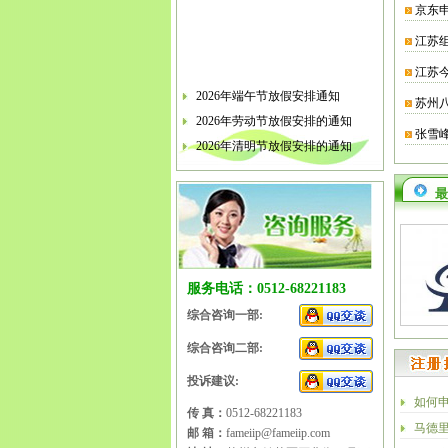
京东
江苏
江苏
2026年端午节放假安排通知
苏州
2026年劳动节放假安排的通知
张雪
2026年清明节放假安排的通知
关于软件企业评估有关工作的通知
2026年春节放假安排的通知
最
2026年元旦放假安排的通知
2025年国庆节、中秋节放假安排
2025年端午节放假安排的通知
服务电话：0512-68221183
2025年劳动节放假安排的通知
综合咨询一部:
2025年清明节放假安排的通知
综合咨询二部:
投诉建议:
如何
传 真：
0512-68221183
马德
邮 箱：
fameiip@fameiip.com