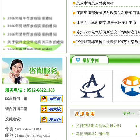
京东申请京东外卖商标
江苏组织部分省级财政资助科研项目建
2026年端午节放假安排通知
江苏今世缘新提交10件商标注册申请
2026年劳动节放假安排的通知
苏州八方电气股份新提交2件商标注册
2026年清明节放假安排的通知
关于软件企业评估有关工作的通知
张雪峰商标遭抢注被索要100万！怒斥
2026年春节放假安排的通知
2026年元旦放假安排的通知
最新案例
2025年国庆节、中秋节放假安排
2025年端午节放假安排的通知
2025年劳动节放假安排的通知
2025年清明节放假安排的通知
服务电话：0512-68221183
综合咨询一部:
综合咨询二部:
更多>>
投诉建议:
如何申请出具商标注册证明
传 真：
0512-68221183
马德里商标注册申请
邮 箱：
fameiip@fameiip.com