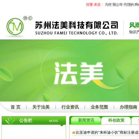
郑重承诺：
凡经我公司代理的商标
风
知识
首 页
|
关于法美
|
行业资讯
|
业务范围
|
办理指南
新闻资讯
科创政策
公告栏
MORE
比亚迪申请的“来杯迪小饮”商标注册成