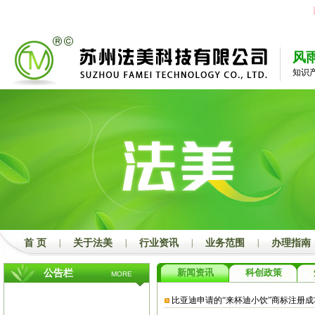
郑
风
知识
首 页
|
关于法美
|
行业资讯
|
业务范围
|
办理指南
新闻资讯
科创政策
公告栏
MORE
比亚迪申请的“来杯迪小饮”商标注册成