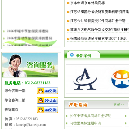
京东申请京东外卖商标
江苏组织部分省级财政资助科研项目建
江苏今世缘新提交10件商标注册申请
苏州八方电气股份新提交2件商标注册
2026年端午节放假安排通知
2026年劳动节放假安排的通知
张雪峰商标遭抢注被索要100万！怒斥
2026年清明节放假安排的通知
关于软件企业评估有关工作的通知
最新案例
2026年春节放假安排的通知
2026年元旦放假安排的通知
2025年国庆节、中秋节放假安排
2025年端午节放假安排的通知
服务电话：0512-68221183
2025年劳动节放假安排的通知
综合咨询一部:
2025年清明节放假安排的通知
综合咨询二部:
更多>>
投诉建议:
如何申请出具商标注册证明
传 真：
0512-68221183
马德里商标注册申请
邮 箱：
fameiip@fameiip.com