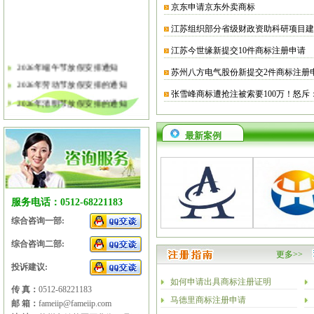
京东申请京东外卖商标
江苏组织部分省级财政资助科研项目建
江苏今世缘新提交10件商标注册申请
2026年端午节放假安排通知
苏州八方电气股份新提交2件商标注册
2026年劳动节放假安排的通知
张雪峰商标遭抢注被索要100万！怒斥
2026年清明节放假安排的通知
关于软件企业评估有关工作的通知
2026年春节放假安排的通知
最新案例
2026年元旦放假安排的通知
2025年国庆节、中秋节放假安排
2025年端午节放假安排的通知
服务电话：0512-68221183
2025年劳动节放假安排的通知
综合咨询一部:
2025年清明节放假安排的通知
综合咨询二部:
更多>>
投诉建议:
如何申请出具商标注册证明
传 真：
0512-68221183
马德里商标注册申请
邮 箱：
fameiip@fameiip.com