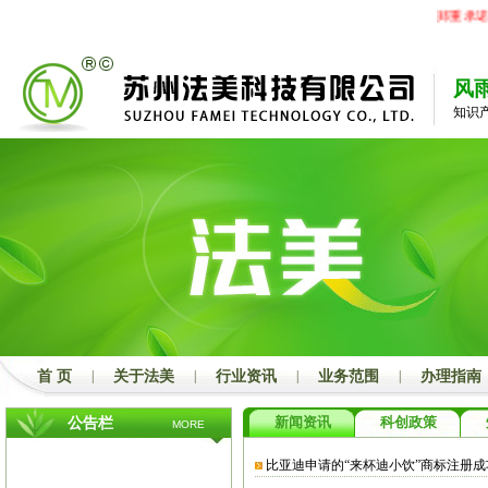
郑重承诺
风
知识
首 页
|
关于法美
|
行业资讯
|
业务范围
|
办理指南
新闻资讯
科创政策
公告栏
MORE
比亚迪申请的“来杯迪小饮”商标注册成