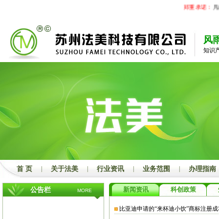
郑重承诺：
凡经
风
知识
首 页
|
关于法美
|
行业资讯
|
业务范围
|
办理指南
新闻资讯
科创政策
公告栏
MORE
比亚迪申请的“来杯迪小饮”商标注册成