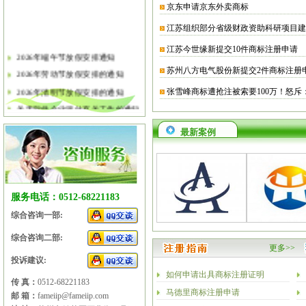
京东申请京东外卖商标
江苏组织部分省级财政资助科研项目建
江苏今世缘新提交10件商标注册申请
2026年端午节放假安排通知
苏州八方电气股份新提交2件商标注册
2026年劳动节放假安排的通知
2026年清明节放假安排的通知
张雪峰商标遭抢注被索要100万！怒斥
关于软件企业评估有关工作的通知
2026年春节放假安排的通知
最新案例
2026年元旦放假安排的通知
2025年国庆节、中秋节放假安排
2025年端午节放假安排的通知
2025年劳动节放假安排的通知
服务电话：0512-68221183
2025年清明节放假安排的通知
综合咨询一部:
综合咨询二部:
更多>>
投诉建议:
如何申请出具商标注册证明
传 真：
0512-68221183
马德里商标注册申请
邮 箱：
fameiip@fameiip.com