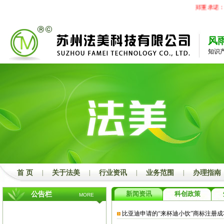
郑重承诺：
风
知识
首 页
|
关于法美
|
行业资讯
|
业务范围
|
办理指南
新闻资讯
科创政策
公告栏
MORE
比亚迪申请的“来杯迪小饮”商标注册成