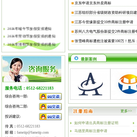
京东申请京东外卖商标
江苏组织部分省级财政资助科研项目建
江苏今世缘新提交10件商标注册申请
2026年端午节放假安排通知
苏州八方电气股份新提交2件商标注册
2026年劳动节放假安排的通知
张雪峰商标遭抢注被索要100万！怒斥
2026年清明节放假安排的通知
关于软件企业评估有关工作的通知
2026年春节放假安排的通知
最新案例
2026年元旦放假安排的通知
2025年国庆节、中秋节放假安排
2025年端午节放假安排的通知
服务电话：0512-68221183
2025年劳动节放假安排的通知
2025年清明节放假安排的通知
综合咨询一部:
综合咨询二部:
更多>>
投诉建议:
如何申请出具商标注册证明
传 真：
0512-68221183
马德里商标注册申请
邮 箱：
fameiip@fameiip.com