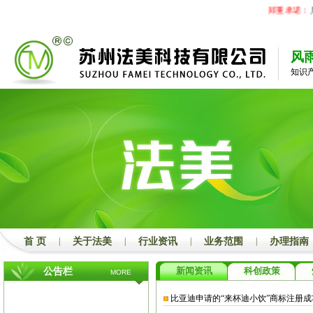
郑重承诺：
凡
风
知识
首 页
|
关于法美
|
行业资讯
|
业务范围
|
办理指南
新闻资讯
科创政策
公告栏
MORE
比亚迪申请的“来杯迪小饮”商标注册成