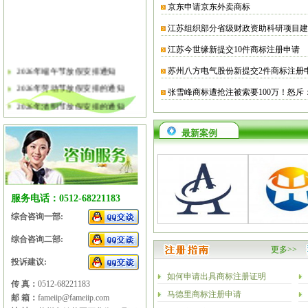
京东申请京东外卖商标
江苏组织部分省级财政资助科研项目建
江苏今世缘新提交10件商标注册申请
2026年端午节放假安排通知
苏州八方电气股份新提交2件商标注册
2026年劳动节放假安排的通知
张雪峰商标遭抢注被索要100万！怒斥
2026年清明节放假安排的通知
关于软件企业评估有关工作的通知
最新案例
2026年春节放假安排的通知
2026年元旦放假安排的通知
2025年国庆节、中秋节放假安排
2025年端午节放假安排的通知
服务电话：0512-68221183
2025年劳动节放假安排的通知
综合咨询一部:
2025年清明节放假安排的通知
综合咨询二部:
更多>>
投诉建议:
如何申请出具商标注册证明
传 真：
0512-68221183
马德里商标注册申请
邮 箱：
fameiip@fameiip.com