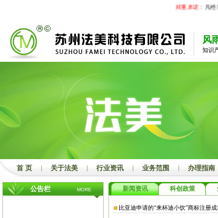
郑重承诺：
凡经我
风
知识
首 页
|
关于法美
|
行业资讯
|
业务范围
|
办理指南
新闻资讯
科创政策
公告栏
MORE
比亚迪申请的“来杯迪小饮”商标注册成