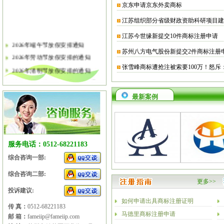
京东申请京东外卖商标
江苏组织部分省级财政资助科研项目建
江苏今世缘新提交10件商标注册申请
2026年端午节放假安排通知
苏州八方电气股份新提交2件商标注册
2026年劳动节放假安排的通知
张雪峰商标遭抢注被索要100万！怒斥
2026年清明节放假安排的通知
关于软件企业评估有关工作的通知
2026年春节放假安排的通知
最新案例
2026年元旦放假安排的通知
2025年国庆节、中秋节放假安排
2025年端午节放假安排的通知
2025年劳动节放假安排的通知
服务电话：0512-68221183
2025年清明节放假安排的通知
综合咨询一部:
综合咨询二部:
更多>>
投诉建议:
如何申请出具商标注册证明
传 真：
0512-68221183
马德里商标注册申请
邮 箱：
fameiip@fameiip.com