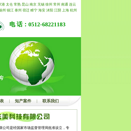
理的，我公司承诺退还所有费用。
家港
太仓
常熟
昆山
南京
无锡
徐州
常州
南通
连云
扬州
镇江
泰州
宿迁
睢宁
海安
沭阳
江阴
上海
杭州
州
上海
杭州
合肥
阜阳
亳州
北京
天津
重庆
江苏
浙
嘉兴
湖州
绍兴
金华
衢州
舟山
台州
丽水
福建
福州
电 话：0512-68221183
明
泉州
漳州
南平
龙岩
宁德
山东
济南
青岛
淄博
枣
潍坊
济宁
泰安
威海
日照
莱芜
临沂
德州
聊城
滨州
昌
景德镇
萍乡
九江
新余
鹰潭
赣州
吉安
宜春
抚州
湖
蚌埠
淮南
马鞍山
淮北
铜陵
安庆
黄山
滁州
宿州
城
广东
广州
韶关
深圳
珠海
汕头
佛山
江门
湛江
茂
梅州
汕尾
河源
阳江
清远
东莞
中山
潮州
揭阳
云浮
州
桂林
梧州
北海
防城港
钦州
贵港
玉林
百色
贺州
左
海南
海口
三亚
三沙
儋州
湖北
武汉
黄石
十堰
宜
荆州
孝感
荆门
黄冈
咸宁
随州
湖南
长沙
株洲
湘潭
阳
常德
张家界
益阳
郴州
永州
怀化
娄底
河南
郑州
顶山
安阳
鹤壁
新乡
焦作
濮阳
许昌
漯河
三门峡
南
周口
驻马店
内蒙
呼和浩特
包头
乌海
赤峰
通辽
鄂
贝尔
巴彦淖尔
乌兰察布
河北
家庄
唐山
秦皇岛
邯郸
表
|
知产案件
|
联系我们
家口
承德
沧州
廊坊
衡水
山西
太原
大同
阳泉
长治
中
运城
忻州
临汾
吕梁
辽宁
沈阳
大连
鞍山
抚顺
本
营口
阜新
辽阳
盘锦
铁岭
朝阳
葫芦岛
吉林
长春
吉
通化
白山
松原
白城
黑龙江
哈尔滨
齐齐哈尔
鸡西
大庆
伊春
佳木斯
七台河
牡丹江
黑河
绥化
四川
成
限公司是经国家市场监督管理局批准设立，专