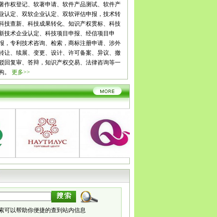
花
泸州
德阳
绵阳
广元
遂宁
内江
乐山
南充
眉山
宜
著作权登记、软著申请、软件产品测试、软件产
雅安
巴中
资阳
西藏
拉萨
日喀则
昌都
林芝
山南
云
业认定、双软企业认定、双软评估申报，技术转
玉溪
保山
昭通
丽江
普洱
临沧
贵州
贵阳
六盘水
遵
科技查新、科技成果转化、知识产权贯标、科技
铜仁
陕西
西安
铜川
宝鸡
咸阳
渭南
延安
汉中
榆林
新技术企业认定、科技项目申报、经信项目申
肃
兰州
嘉峪关
金昌
白银
天水
武威
张掖
平凉
酒泉
报，专利技术咨询、检索，商标注册申请、涉外
南
宁夏
银川
石嘴山
吴忠
固原
中卫
青海
西宁
海东
转让、续展、变更、设计、许可备案、异议、撤
齐
克拉玛依
吐鲁番
哈密
驳回复审、答辩，知识产权交易、法律咨询等一
构。
更多>>
索可以帮助你便捷的查到站内信息