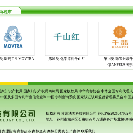
标超市
5类-医药卫生MOVTRA
第01类-化学原料千山红
第14类-珠宝钟表
QIANFEI及图形
国家知识产权局
国家知识产权局商标局
国家版权局
中华商标协会
中华全国专利代理人
中国及多国专利审查信息查询
中国专利查询系统
国家认证认可监督管理委员会
中国
版权所有
苏州法美科技有限公司
苏ICP备2021047032号
地址：苏州市姑苏区石曲街99号万通商务广场北幢604
围
办理指南
商标超市
商标查询
商标分类表
知产案件
联系我们