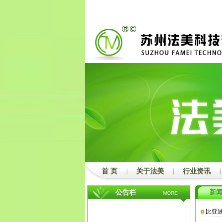
2
3
首 页
|
关于法美
|
行业资讯
|
新
公告栏
MORE
比亚