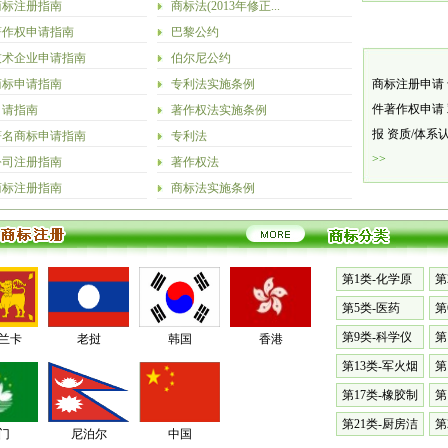
商标注册指南
商标法(2013年修正...
著作权申请指南
巴黎公约
技术企业申请指南
伯尔尼公约
商标申请指南
专利法实施条例
商标注册申请
件著作权申请
申请指南
著作权法实施条例
报
资质/体系
著名商标申请指南
专利法
>>
公司注册指南
著作权法
商标注册指南
商标法实施条例
第1类-化学原
第
料
漆
第5类-医药
第
料
第9类-科学仪
第
兰卡
老挝
韩国
香港
器
械
第13类-军火烟
第
火
表
第17类-橡胶制
第
品
具
第21类-厨房洁
第
门
尼泊尔
中国
具
篷