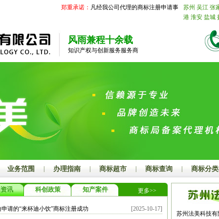
郑重承诺：
凡经我公司代理的商标注册申请事务国家商标局未受
苏州
吴江
张
港
淮安
盐城
合肥
阜阳
亳
江
宁波
温州
风雨兼程十余载
厦门
莆田
三
知识产权与创新服务服务商
庄
东营
烟台
菏泽
江西
南
上饶
安徽
芜
六安
池州
宣
名
肇庆
惠州
广西
南宁
柳
河池
来宾
崇
昌
襄阳
鄂州
衡阳
邵阳
岳
开封
洛阳
平
阳
商丘
信阳
尔多斯
呼伦
业务范围
|
办理指南
|
商标超市
|
商标查询
|
商标分类
邢台
保定
张
晋城
朔州
晋
闻资讯
科创政策
知产案件
更多>>
溪
丹东
锦州
林
四平
辽源
迪申请的“来杯迪小饮”商标注册成功
[2025-10-17]
鹤岗
双鸭山
苏州法美科技有