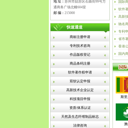
地 址：
苏州市姑苏区石曲街99号万
国际
通商务广场北幢604室
软件
邮 编：
215000
高新
驰名
快速通道
专利
商标注册申请
省市
专利技术咨询
香港
国内
作品版权登记
商品条码注册
软件著作权申请
双软认定申报
高新技术企业认定
斯里
科技项目申报
资质/体系认证
天然及生态纤维制品标志
澳
法律咨询