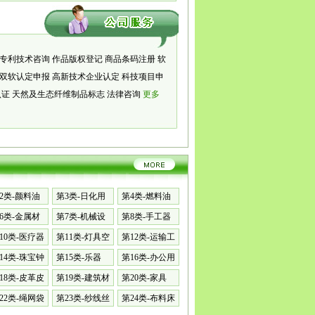
专利技术咨询
作品版权登记
商品条码注册
软
双软认定申报
高新技术企业认定
科技项目申
认证
天然及生态纤维制品标志
法律咨询
更多
2类-颜料油
第3类-日化用
第4类-燃料油
品
脂
6类-金属材
第7类-机械设
第8类-手工器
备
械
10类-医疗器
第11类-灯具空
第12类-运输工
调
具
14类-珠宝钟
第15类-乐器
第16类-办公用
品
18类-皮革皮
第19类-建筑材
第20类-家具
料
22类-绳网袋
第23类-纱线丝
第24类-布料床
单