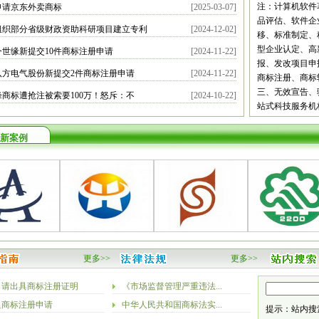
都
自贡
攀枝
注：计算机软件
申请京东外卖商标
[2025-03-07]
宾
广安
达州
品评估、软件企
组织部分省级财政资助科研项目建立专利
[2024-12-02]
南
昆明
曲靖
移、标准制定、
义
安顺
毕节
型企业认定、高
今世缘新提交10件商标注册申请
[2024-11-22]
安康
商洛
甘
报、发改项目申
八方电气股份新提交2件商标注册申请
[2024-11-22]
庆阳
定西
陇
商标注册、商标
新疆
乌鲁木
三、无效宣告、
峰商标遭抢注被索要100万！怒斥：不
[2024-10-22]
站式科技服务机
新案例
更多>>
更多>>
申请出具商标注册证明
《市场监督管理严重违法...
里商标注册申请
中华人民共和国商标法实...
提示：站内搜