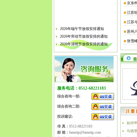
京东
江苏
江苏
2026年端午节放假安排通知
苏州
2026年劳动节放假安排的通知
张雪
2026年清明节放假安排的通知
关于软件企业评估有关工作的通知
2026年春节放假安排的通知
最
2026年元旦放假安排的通知
2025年国庆节、中秋节放假安排
2025年端午节放假安排的通知
服务电话：0512-68221183
2025年劳动节放假安排的通知
2025年清明节放假安排的通知
综合咨询一部:
综合咨询二部:
投诉建议:
如何
传 真：
0512-68221183
马德
邮 箱：
fameiip@fameiip.com