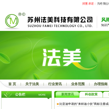
郑重承诺：
凡经我公司
风
知识
首 页
|
关于法美
|
行业资讯
|
业务范围
|
办理指南
新闻资讯
科创政策
公告栏
MORE
比亚迪申请的“来杯迪小饮”商标注册成