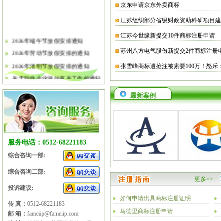
京东申请京东外卖商标
江苏组织部分省级财政资助科研项目建
江苏今世缘新提交10件商标注册申请
2026年端午节放假安排通知
苏州八方电气股份新提交2件商标注册
2026年劳动节放假安排的通知
2026年清明节放假安排的通知
张雪峰商标遭抢注被索要100万！怒斥
关于软件企业评估有关工作的通知
2026年春节放假安排的通知
最新案例
2026年元旦放假安排的通知
2025年国庆节、中秋节放假安排
2025年端午节放假安排的通知
2025年劳动节放假安排的通知
服务电话：0512-68221183
2025年清明节放假安排的通知
综合咨询一部:
综合咨询二部:
更多>>
投诉建议:
如何申请出具商标注册证明
传 真：
0512-68221183
马德里商标注册申请
邮 箱：
fameiip@fameiip.com