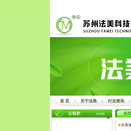
2
3
首 页
|
关于法美
|
行业资讯
|
新
公告栏
MORE
比亚