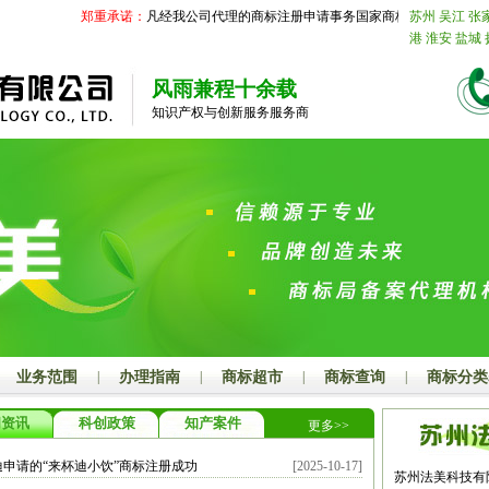
郑重承诺：
凡经我公司代理的商标注册申请事务国家商标局未受理的，我
苏州
吴江
张
港
淮安
盐城
合肥
阜阳
亳
江
宁波
温州
风雨兼程十余载
厦门
莆田
三
知识产权与创新服务服务商
庄
东营
烟台
菏泽
江西
南
上饶
安徽
芜
六安
池州
宣
名
肇庆
惠州
广西
南宁
柳
河池
来宾
崇
昌
襄阳
鄂州
衡阳
邵阳
岳
开封
洛阳
平
阳
商丘
信阳
尔多斯
呼伦
业务范围
|
办理指南
|
商标超市
|
商标查询
|
商标分类
邢台
保定
张
晋城
朔州
晋
闻资讯
科创政策
知产案件
更多>>
溪
丹东
锦州
林
四平
辽源
迪申请的“来杯迪小饮”商标注册成功
[2025-10-17]
鹤岗
双鸭山
苏州法美科技有