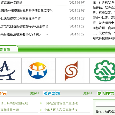
都
自贡
攀枝
注：计算机软件
申请京东外卖商标
[2025-03-07]
宾
广安
达州
品评估、软件企
组织部分省级财政资助科研项目建立专利
[2024-12-02]
南
昆明
曲靖
移、标准制定、
义
安顺
毕节
型企业认定、高
今世缘新提交10件商标注册申请
[2024-11-22]
安康
商洛
甘
报、发改项目申
八方电气股份新提交2件商标注册申请
[2024-11-22]
庆阳
定西
陇
商标注册、商标
新疆
乌鲁木
三、无效宣告、
峰商标遭抢注被索要100万！怒斥：不
[2024-10-22]
站式科技服务机
新案例
更多>>
更多>>
申请出具商标注册证明
《市场监督管理严重违法...
里商标注册申请
中华人民共和国商标法实...
提示：站内搜