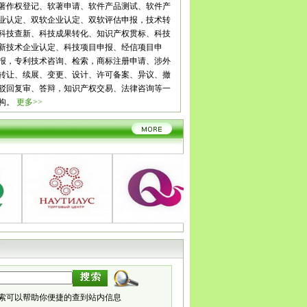
花
泸州
德阳
绵阳
广元
遂宁
内江
乐山
南充
眉山
宜
著作权登记、软著申请、软件产品测试、软件产
雅安
巴中
资阳
西藏
拉萨
日喀则
昌都
林芝
山南
云
业认定、双软企业认定、双软评估申报，技术转
玉溪
保山
昭通
丽江
普洱
临沧
贵州
贵阳
六盘水
遵
科技查新、科技成果转化、知识产权贯标、科技
铜仁
陕西
西安
铜川
宝鸡
咸阳
渭南
延安
汉中
榆林
新技术企业认定、科技项目申报、经信项目申
肃
兰州
嘉峪关
金昌
白银
天水
武威
张掖
平凉
酒泉
报，专利技术咨询、检索，商标注册申请、涉外
南
宁夏
银川
石嘴山
吴忠
固原
中卫
青海
西宁
海东
转让、续展、变更、设计、许可备案、异议、撤
齐
克拉玛依
吐鲁番
哈密
驳回复审、答辩，知识产权交易、法律咨询等一
构。
更多>>
索可以帮助你便捷的查到站内信息