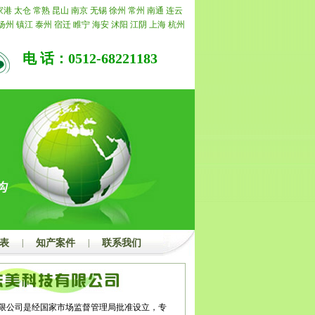
公司承诺退还所有费用。
家港
太仓
常熟
昆山
南京
无锡
徐州
常州
南通
连云
扬州
镇江
泰州
宿迁
睢宁
海安
沭阳
江阴
上海
杭州
州
上海
杭州
合肥
阜阳
亳州
北京
天津
重庆
江苏
浙
嘉兴
湖州
绍兴
金华
衢州
舟山
台州
丽水
福建
福州
电 话：0512-68221183
明
泉州
漳州
南平
龙岩
宁德
山东
济南
青岛
淄博
枣
潍坊
济宁
泰安
威海
日照
莱芜
临沂
德州
聊城
滨州
昌
景德镇
萍乡
九江
新余
鹰潭
赣州
吉安
宜春
抚州
湖
蚌埠
淮南
马鞍山
淮北
铜陵
安庆
黄山
滁州
宿州
城
广东
广州
韶关
深圳
珠海
汕头
佛山
江门
湛江
茂
梅州
汕尾
河源
阳江
清远
东莞
中山
潮州
揭阳
云浮
州
桂林
梧州
北海
防城港
钦州
贵港
玉林
百色
贺州
左
海南
海口
三亚
三沙
儋州
湖北
武汉
黄石
十堰
宜
荆州
孝感
荆门
黄冈
咸宁
随州
湖南
长沙
株洲
湘潭
阳
常德
张家界
益阳
郴州
永州
怀化
娄底
河南
郑州
顶山
安阳
鹤壁
新乡
焦作
濮阳
许昌
漯河
三门峡
南
周口
驻马店
内蒙
呼和浩特
包头
乌海
赤峰
通辽
鄂
贝尔
巴彦淖尔
乌兰察布
河北
家庄
唐山
秦皇岛
邯郸
表
|
知产案件
|
联系我们
家口
承德
沧州
廊坊
衡水
山西
太原
大同
阳泉
长治
中
运城
忻州
临汾
吕梁
辽宁
沈阳
大连
鞍山
抚顺
本
营口
阜新
辽阳
盘锦
铁岭
朝阳
葫芦岛
吉林
长春
吉
通化
白山
松原
白城
黑龙江
哈尔滨
齐齐哈尔
鸡西
大庆
伊春
佳木斯
七台河
牡丹江
黑河
绥化
四川
成
限公司是经国家市场监督管理局批准设立，专