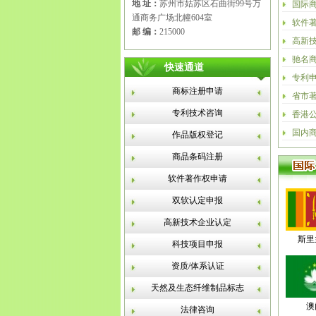
地 址：
苏州市姑苏区石曲街99号万
国际
通商务广场北幢604室
软件
邮 编：
215000
高新
驰名
快速通道
专利
商标注册申请
省市
专利技术咨询
香港
国内
作品版权登记
商品条码注册
软件著作权申请
双软认定申报
高新技术企业认定
斯里
科技项目申报
资质/体系认证
天然及生态纤维制品标志
澳
法律咨询