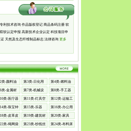
专利技术咨询
作品版权登记
商品条码注册
软
双软认定申报
高新技术企业认定
科技项目申
认证
天然及生态纤维制品标志
法律咨询
更多
2类-颜料油
第3类-日化用
第4类-燃料油
品
脂
6类-金属材
第7类-机械设
第8类-手工器
备
械
10类-医疗器
第11类-灯具空
第12类-运输工
调
具
14类-珠宝钟
第15类-乐器
第16类-办公用
品
18类-皮革皮
第19类-建筑材
第20类-家具
料
22类-绳网袋
第23类-纱线丝
第24类-布料床
单