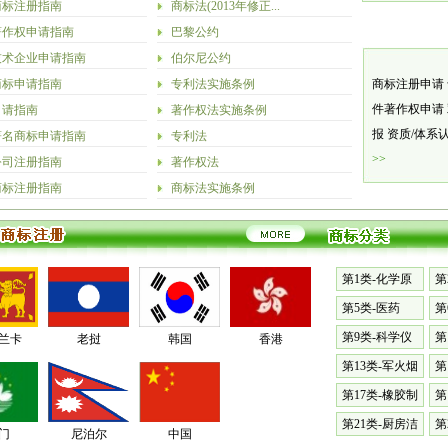
商标注册指南
商标法(2013年修正...
著作权申请指南
巴黎公约
技术企业申请指南
伯尔尼公约
商标申请指南
专利法实施条例
商标注册申请
件著作权申请
申请指南
著作权法实施条例
报
资质/体系
著名商标申请指南
专利法
>>
公司注册指南
著作权法
商标注册指南
商标法实施条例
第1类-化学原
第
料
漆
第5类-医药
第
料
第9类-科学仪
第
兰卡
老挝
韩国
香港
器
械
第13类-军火烟
第
火
表
第17类-橡胶制
第
品
具
第21类-厨房洁
第
门
尼泊尔
中国
具
篷