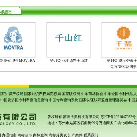
标超市
5类-医药卫生MOVTRA
第01类-化学原料千山红
第14类-珠宝钟表
QIANFEI及图形
国家知识产权局
国家知识产权局商标局
国家版权局
中华商标协会
中华全国专利代理人
中国及多国专利审查信息查询
中国专利查询系统
国家认证认可监督管理委员会
中国
版权所有
苏州法美科技有限公司
苏ICP备2021047032号
地址：苏州市姑苏区石曲街99号万通商务广场北幢604
围
办理指南
商标超市
商标查询
商标分类表
知产案件
联系我们