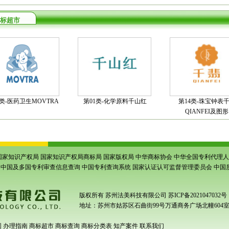
标超市
5类-医药卫生MOVTRA
第01类-化学原料千山红
第14类-珠宝钟表
QIANFEI及图形
国家知识产权局
国家知识产权局商标局
国家版权局
中华商标协会
中华全国专利代理人
中国及多国专利审查信息查询
中国专利查询系统
国家认证认可监督管理委员会
中国
版权所有
苏州法美科技有限公司
苏ICP备2021047032号
地址：苏州市姑苏区石曲街99号万通商务广场北幢604
围
办理指南
商标超市
商标查询
商标分类表
知产案件
联系我们