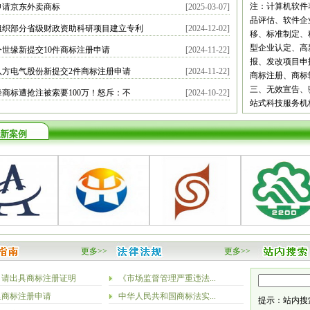
都
自贡
攀枝
注：计算机软件
申请京东外卖商标
[2025-03-07]
宾
广安
达州
品评估、软件企
组织部分省级财政资助科研项目建立专利
[2024-12-02]
南
昆明
曲靖
移、标准制定、
义
安顺
毕节
型企业认定、高
今世缘新提交10件商标注册申请
[2024-11-22]
安康
商洛
甘
报、发改项目申
八方电气股份新提交2件商标注册申请
[2024-11-22]
庆阳
定西
陇
商标注册、商标
新疆
乌鲁木
三、无效宣告、
峰商标遭抢注被索要100万！怒斥：不
[2024-10-22]
站式科技服务机
新案例
更多>>
更多>>
申请出具商标注册证明
《市场监督管理严重违法...
里商标注册申请
中华人民共和国商标法实...
提示：站内搜