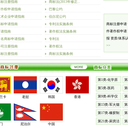
商标注册指南
商标法(2013年修正...
著作权申请指南
巴黎公约
技术企业申请指南
伯尔尼公约
商标申请指南
专利法实施条例
商标注册申请
件著作权申请
申请指南
著作权法实施条例
报
资质/体系
著名商标申请指南
专利法
>>
公司注册指南
著作权法
商标注册指南
商标法实施条例
第1类-化学原
第
料
漆
第5类-医药
第
料
第9类-科学仪
第
兰卡
老挝
韩国
香港
器
械
第13类-军火烟
第
火
表
第17类-橡胶制
第
品
具
第21类-厨房洁
第
门
尼泊尔
中国
具
篷