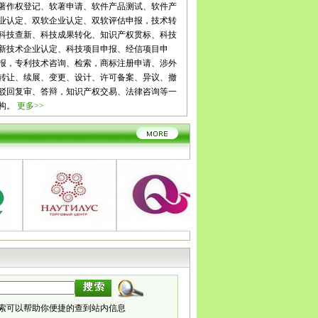
花
泸州
德阳
绵阳
广元
遂宁
内江
乐山
南充
眉山
宜
著作权登记、软著申请、软件产品测试、软件产
雅安
巴中
资阳
西藏
拉萨
日喀则
昌都
林芝
山南
云
业认定、双软企业认定、双软评估申报，技术转
玉溪
保山
昭通
丽江
普洱
临沧
贵州
贵阳
六盘水
遵
科技查新、科技成果转化、知识产权贯标、科技
铜仁
陕西
西安
铜川
宝鸡
咸阳
渭南
延安
汉中
榆林
新技术企业认定、科技项目申报、经信项目申
肃
兰州
嘉峪关
金昌
白银
天水
武威
张掖
平凉
酒泉
报，专利技术咨询、检索，商标注册申请、涉外
南
宁夏
银川
石嘴山
吴忠
固原
中卫
青海
西宁
海东
转让、续展、变更、设计、许可备案、异议、撤
齐
克拉玛依
吐鲁番
哈密
驳回复审、答辩，知识产权交易、法律咨询等一
构。
更多>>
索可以帮助你便捷的查到站内信息