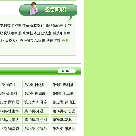
专利技术咨询
作品版权登记
商品条码注册
软
双软认定申报
高新技术企业认定
科技项目申
认证
天然及生态纤维制品标志
法律咨询
更多
2类-颜料油
第3类-日化用
第4类-燃料油
品
脂
6类-金属材
第7类-机械设
第8类-手工器
备
械
10类-医疗器
第11类-灯具空
第12类-运输工
调
具
14类-珠宝钟
第15类-乐器
第16类-办公用
品
18类-皮革皮
第19类-建筑材
第20类-家具
料
22类-绳网袋
第23类-纱线丝
第24类-布料床
单