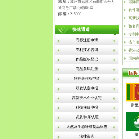
地 址：
苏州市姑苏区石曲街99号万
国际
通商务广场北幢604室
软件
邮 编：
215000
高新
驰名
快速通道
专利
商标注册申请
省市
专利技术咨询
香港
国内
作品版权登记
商品条码注册
软件著作权申请
双软认定申报
高新技术企业认定
斯里
科技项目申报
资质/体系认证
天然及生态纤维制品标志
澳
法律咨询