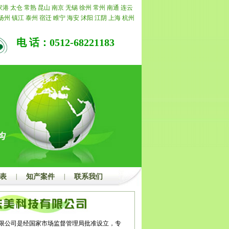
理的，我公司承诺退还所有费用。
家港
太仓
常熟
昆山
南京
无锡
徐州
常州
南通
连云
扬州
镇江
泰州
宿迁
睢宁
海安
沭阳
江阴
上海
杭州
州
上海
杭州
合肥
阜阳
亳州
北京
天津
重庆
江苏
浙
嘉兴
湖州
绍兴
金华
衢州
舟山
台州
丽水
福建
福州
电 话：0512-68221183
明
泉州
漳州
南平
龙岩
宁德
山东
济南
青岛
淄博
枣
潍坊
济宁
泰安
威海
日照
莱芜
临沂
德州
聊城
滨州
昌
景德镇
萍乡
九江
新余
鹰潭
赣州
吉安
宜春
抚州
湖
蚌埠
淮南
马鞍山
淮北
铜陵
安庆
黄山
滁州
宿州
城
广东
广州
韶关
深圳
珠海
汕头
佛山
江门
湛江
茂
梅州
汕尾
河源
阳江
清远
东莞
中山
潮州
揭阳
云浮
州
桂林
梧州
北海
防城港
钦州
贵港
玉林
百色
贺州
左
海南
海口
三亚
三沙
儋州
湖北
武汉
黄石
十堰
宜
荆州
孝感
荆门
黄冈
咸宁
随州
湖南
长沙
株洲
湘潭
阳
常德
张家界
益阳
郴州
永州
怀化
娄底
河南
郑州
顶山
安阳
鹤壁
新乡
焦作
濮阳
许昌
漯河
三门峡
南
周口
驻马店
内蒙
呼和浩特
包头
乌海
赤峰
通辽
鄂
贝尔
巴彦淖尔
乌兰察布
河北
家庄
唐山
秦皇岛
邯郸
表
|
知产案件
|
联系我们
家口
承德
沧州
廊坊
衡水
山西
太原
大同
阳泉
长治
中
运城
忻州
临汾
吕梁
辽宁
沈阳
大连
鞍山
抚顺
本
营口
阜新
辽阳
盘锦
铁岭
朝阳
葫芦岛
吉林
长春
吉
通化
白山
松原
白城
黑龙江
哈尔滨
齐齐哈尔
鸡西
大庆
伊春
佳木斯
七台河
牡丹江
黑河
绥化
四川
成
限公司是经国家市场监督管理局批准设立，专