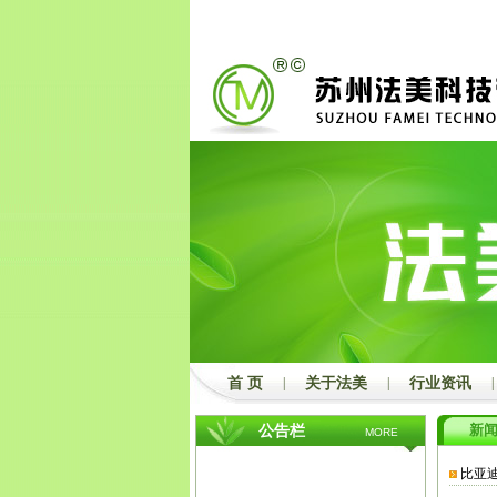
2
3
首 页
|
关于法美
|
行业资讯
|
新
公告栏
MORE
比亚