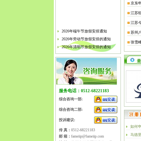
京东
江苏
江苏
2026年端午节放假安排通知
苏州
2026年劳动节放假安排的通知
张雪
2026年清明节放假安排的通知
关于软件企业评估有关工作的通知
最
2026年春节放假安排的通知
2026年元旦放假安排的通知
2025年国庆节、中秋节放假安排
2025年端午节放假安排的通知
服务电话：0512-68221183
2025年劳动节放假安排的通知
综合咨询一部:
2025年清明节放假安排的通知
综合咨询二部:
投诉建议:
如何
传 真：
0512-68221183
马德
邮 箱：
fameiip@fameiip.com