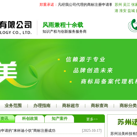
郑重承诺：
凡经我公司代理的商标注册申请事务国家商标局未受
苏州
吴江
张
港
淮安
盐城
合肥
阜阳
亳
江
宁波
温州
风雨兼程十余载
厦门
莆田
三
知识产权与创新服务服务商
庄
东营
烟台
菏泽
江西
南
上饶
安徽
芜
六安
池州
宣
名
肇庆
惠州
广西
南宁
柳
河池
来宾
崇
昌
襄阳
鄂州
衡阳
邵阳
岳
开封
洛阳
平
阳
商丘
信阳
尔多斯
呼伦
业务范围
|
办理指南
|
商标超市
|
商标查询
|
商标分类
邢台
保定
张
晋城
朔州
晋
闻资讯
科创政策
知产案件
更多>>
溪
丹东
锦州
林
四平
辽源
迪申请的“来杯迪小饮”商标注册成功
[2025-10-17]
鹤岗
双鸭山
苏州法美科技有