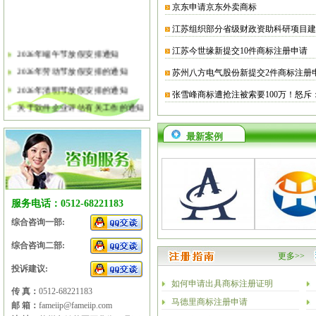
京东申请京东外卖商标
江苏组织部分省级财政资助科研项目建
江苏今世缘新提交10件商标注册申请
2026年端午节放假安排通知
2026年劳动节放假安排的通知
苏州八方电气股份新提交2件商标注册
2026年清明节放假安排的通知
张雪峰商标遭抢注被索要100万！怒斥
关于软件企业评估有关工作的通知
2026年春节放假安排的通知
最新案例
2026年元旦放假安排的通知
2025年国庆节、中秋节放假安排
2025年端午节放假安排的通知
2025年劳动节放假安排的通知
服务电话：0512-68221183
2025年清明节放假安排的通知
综合咨询一部:
综合咨询二部:
更多>>
投诉建议:
如何申请出具商标注册证明
传 真：
0512-68221183
马德里商标注册申请
邮 箱：
fameiip@fameiip.com