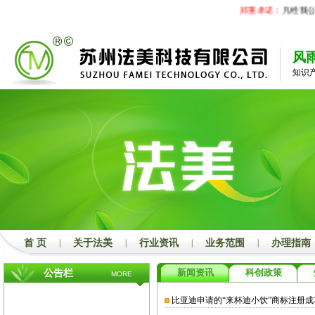
郑重承诺：
凡经我公司
风
知识
首 页
|
关于法美
|
行业资讯
|
业务范围
|
办理指南
新闻资讯
科创政策
公告栏
MORE
比亚迪申请的“来杯迪小饮”商标注册成