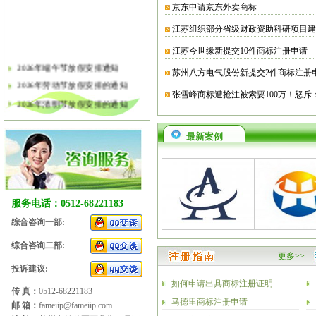
京东申请京东外卖商标
江苏组织部分省级财政资助科研项目建
江苏今世缘新提交10件商标注册申请
2026年端午节放假安排通知
苏州八方电气股份新提交2件商标注册
2026年劳动节放假安排的通知
张雪峰商标遭抢注被索要100万！怒斥
2026年清明节放假安排的通知
关于软件企业评估有关工作的通知
2026年春节放假安排的通知
最新案例
2026年元旦放假安排的通知
2025年国庆节、中秋节放假安排
2025年端午节放假安排的通知
服务电话：0512-68221183
2025年劳动节放假安排的通知
综合咨询一部:
2025年清明节放假安排的通知
综合咨询二部:
更多>>
投诉建议:
如何申请出具商标注册证明
传 真：
0512-68221183
马德里商标注册申请
邮 箱：
fameiip@fameiip.com