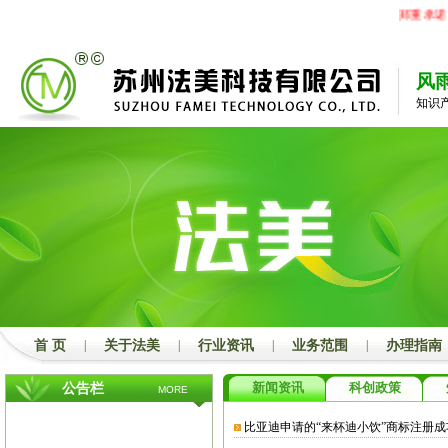
郑重承诺：
风
知识
首 页
|
关于法美
|
行业资讯
|
业务范围
|
办理指南
新闻资讯
科创政策
公告栏
MORE
比亚迪申请的“来杯迪小饮”商标注册成